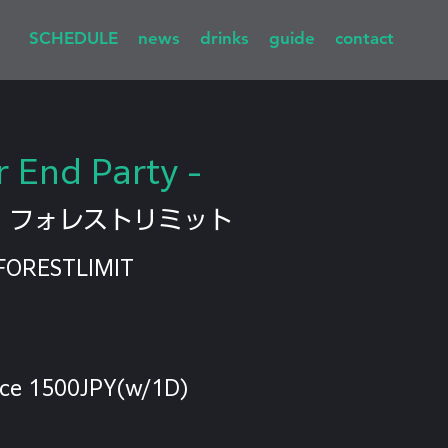
SCHEDULE
news
drinks
guide
contact
r End Party -
  
フォレストリミット
FORESTLIMIT
nce 1500JPY(w/1D)