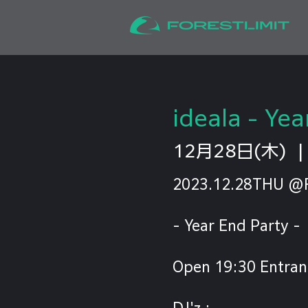
ideala - Yea
12月28日(木)
  |
2023.12.28THU @
- Year End Party -
Open 19:30 Entra
DJ'z :