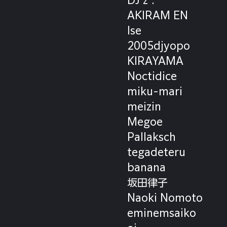
AKIRAM EN
Ise
2005djyopo
KIRAYAMA
Noctidice
miku-mari
meizin
Megoe
Pallaksch
tegadeteru
banana
坂田律子
Naoki Nomoto
eminemsaiko