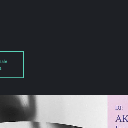
sale
s