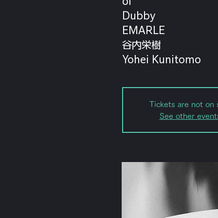
oi
Dubby
EMARLE
谷内栄樹
Yohei Kunitomo
Tickets are not on 
See other event