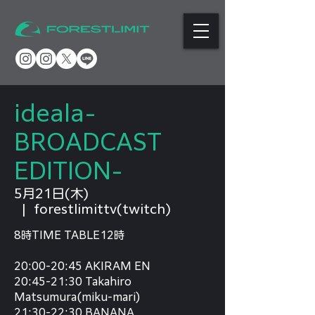
ideala-
BROADCAST
EDITION-
5月21日(木)
  |  
forestlimittv(twitch)
8時TIME TABLE12時
20:00-20:45 AKIRAM EN
20:45-21:30 Takahiro
Matsumura(miku-mari)
21:30-22:30 BANANA