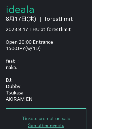
ideala
8月17日(木)
  |  
forestlimit
2023.8.17 THU at forestlimit
Open 20:00 Entrance
1500JPY(w/1D)
feat…
naka.
DJ:
Dubby
Tsukasa
AKIRAM EN
Tickets are not on sale
See other events