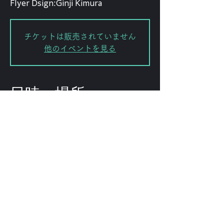
Flyer Dsign:Ginji Kimura
チケットは販売されていません
他のイベントを見る
日時・場所
2025年2月13日 20:00
渋谷区, 日本、〒151-0072 東京都渋
谷区幡ケ谷２丁目８−１５ ｢ＫＯＤＡ
ビル 幡ヶ谷｣
このイベントをシェ
ア