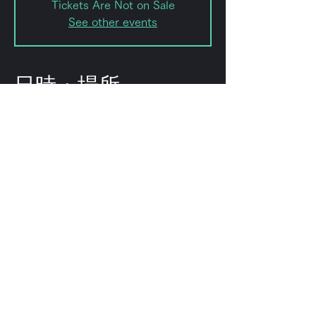
Tickets Are Not on Sale
See other events
日時・場所
2020年11月19日 20:00
forestlimittv, 日本、東京都渋谷区幡
ヶ谷２−８−１５
このイベントをシェ
ア