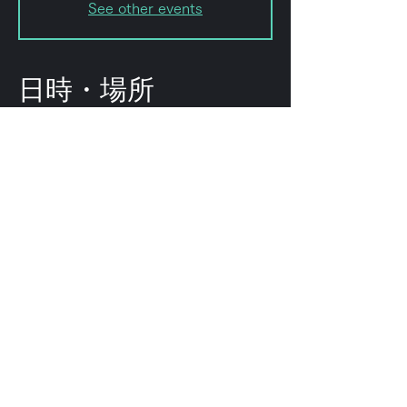
See other events
日時・場所
2024年3月07日 20:00 – 23:50
フォレストリミット, 日本、〒151-
0072 東京都渋谷区幡ケ谷２丁目８
−１５
このイベントをシェ
ア