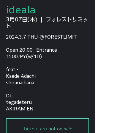
ideala
3月07日(木)
  |  
フォレストリミッ
ト
2024.3.7 THU @FORESTLIMIT
Open 20:00 Entrance
1500JPY(w/1D)
feat…
Kaede Adachi
shiranaihana
⁡DJ:
tegadeteru
AKIRAM EN
Tickets are not on sale