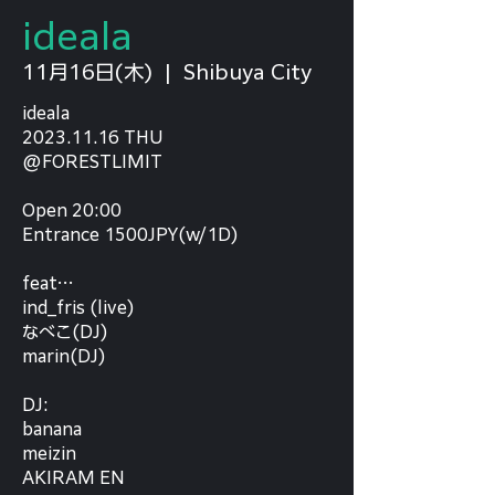
ideala
11月16日(木)
  |  
Shibuya City
ideala
2023.11.16 THU
@FORESTLIMIT
Open 20:00
Entrance 1500JPY(w/1D)
feat…
ind_fris (live)
なべこ(DJ)
marin(DJ)
⁡DJ:
banana
meizin
AKIRAM EN