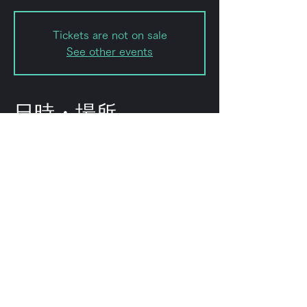
Tickets are not on sale
See other events
日時・場所
2023年11月16日 20:00 – 23:50
Shibuya City, 2-chōme-8-15
Hatagaya, Shibuya City, Tokyo
151-0072, Japan
このイベントをシェ
ア