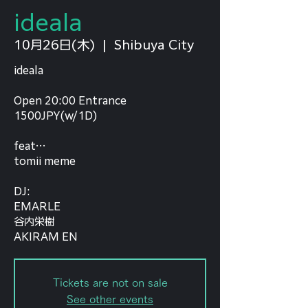
ideala
10月26日(木)
  |  
Shibuya City
ideala
Open 20:00 Entrance
1500JPY(w/1D)
feat…
tomii meme ⁡
DJ:
EMARLE
谷内栄樹
AKIRAM EN
Tickets are not on sale
See other events