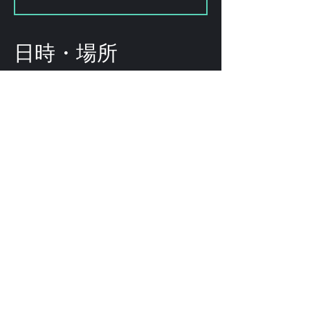
日時・場所
2023年10月26日 20:00 – 23:50
Shibuya City, 2-chōme-8-15
Hatagaya, Shibuya City, Tokyo
151-0072, Japan
このイベントをシェ
ア
©
2009-2025
forestlimit | © 2025- forestlimit LLC
Alternative Vision & Network