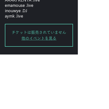
ARAKI KENTA .live
emamouse .live
inouwye .DJ
aymk .live
チケットは販売されていません
他のイベントを見る
日時・場所
2024年9月17日 19:00 – 23:50
渋谷区, 日本、〒151-0072 東京都渋
谷区幡ケ谷２丁目８−１５ ｢ＫＯＤＡ
ビル 幡ヶ谷｣
このイベントをシェ