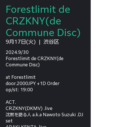
Forestlimit de
CRZKNY(de
Commune Disc)
9月17日(火)
  |  
渋谷区
2024.9/30
Forestlimit de CRZKNY(de
Commune Disc)
at Forestlimit
door.2000JPY +1D Order
op/st: 19:00
ACT.
CRZKNY(DKMV) .live
沈黙を語る人 a.k.a Nawoto Suzuki .DJ
set