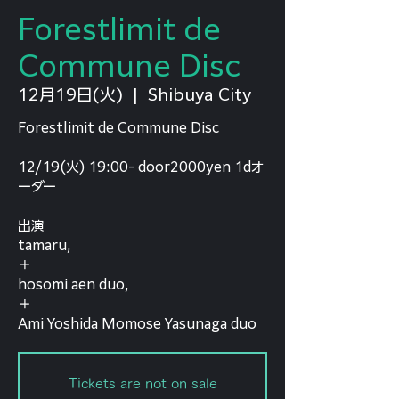
Forestlimit de
Commune Disc
12月19日(火)
  |  
Shibuya City
Forestlimit de Commune Disc
12/19(火) 19:00- door2000yen 1dオ
ーダー
出演
tamaru,
＋
hosomi aen duo,
＋
Ami Yoshida Momose Yasunaga duo
Tickets are not on sale