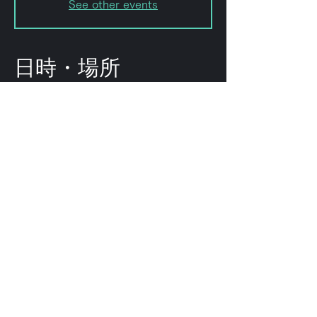
See other events
日時・場所
2023年12月19日 19:00 – 23:00
Shibuya City, 2-chōme-8-15
Hatagaya, Shibuya City, Tokyo
151-0072, Japan
このイベントをシェ
ア
©
2009-2025
forestlimit | © 2025- forestlimit LLC