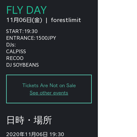
FLY DAY
11月06日(金)
  |  
forestlimit
START:19:30
ENTRANCE:1500JPY
DJs:
CALPISS
RECOO
DJ SOYBEANS
Tickets Are Not on Sale
See other events
日時・場所
2020年11月06日 19:30