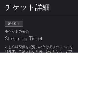
チケット詳細
販売終了
チケットの種類
Streaming Ticket
こちらは配信をご覧いただけるチケットにな
ります。ご購入頂いた後、配信リンク、パス
ワードが送られます。
価格
￥1,000
+チケット手数料￥25
このイベントをシェ
ア