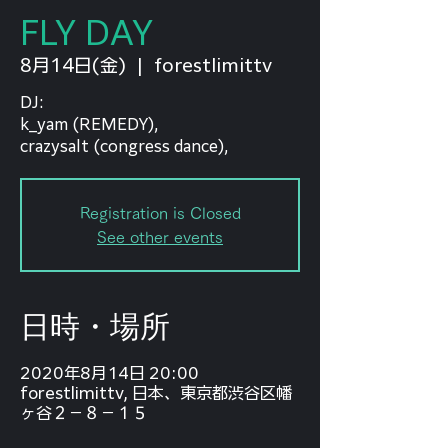
FLY DAY
8月14日(金)
  |  
forestlimittv
DJ:
k_yam (REMEDY),
crazysalt (congress dance),
Registration is Closed
See other events
日時・場所
2020年8月14日 20:00
forestlimittv, 日本、東京都渋谷区幡
ヶ谷２−８−１５