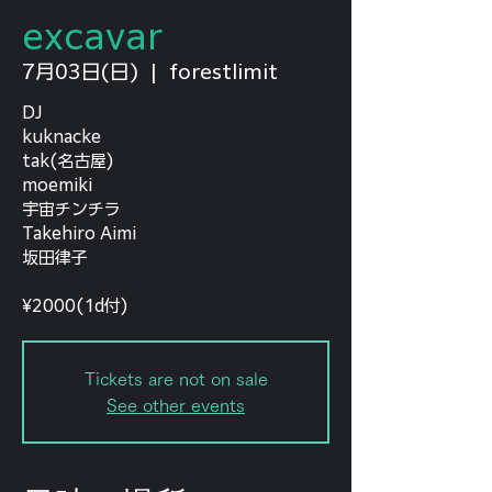
excavar
7月03日(日)
  |  
forestlimit
DJ
kuknacke
tak(名古屋)
moemiki
宇宙チンチラ
Takehiro Aimi
坂田律子
¥2000(1d付)
Tickets are not on sale
See other events