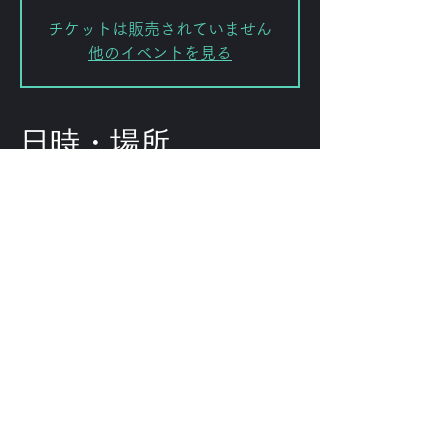
チケットは販売されていません
他のイベントを見る
日時・場所
2024年10月22日 19:00 – 23:50
渋谷区, 日本、〒151-0072 東京都渋
谷区幡ケ谷２丁目８−１５ ｢ＫＯＤＡ
ビル 幡ヶ谷｣
このイベントをシェ
ア