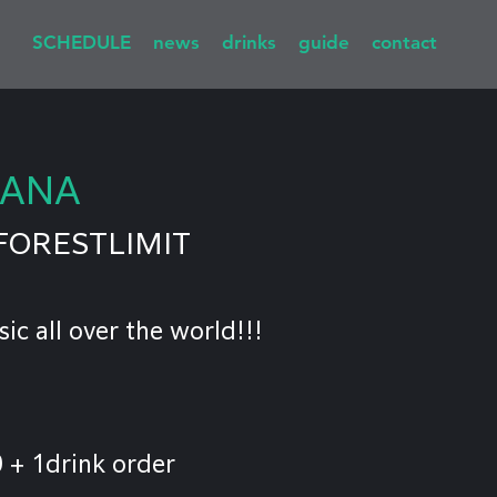
SCHEDULE
news
drinks
guide
contact
NANA
FORESTLIMIT
c all over the world!!!
+ 1drink order