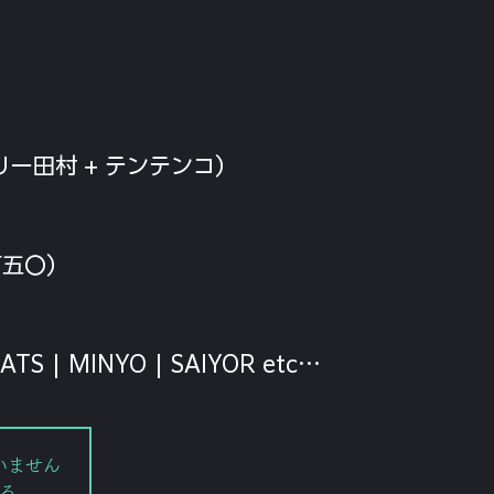
トリー田村 + テンテンコ）
八百五〇）
EATS | MINYO | SAIYOR etc…
いません
る