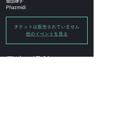
坂田律子
Phazmidi
チケットは販売されていません
他のイベントを見る
日時・場所
2026年1月31日 19:00
渋谷区, 日本、〒151-0072 東京都渋
谷区幡ケ谷２丁目８−１５ KODAビル
B1F 102
このイベントをシェ
ア