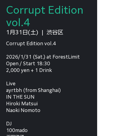
Corrupt Edition
vol.4
1月31日(土)
  |  
渋谷区
Corrupt Edition vol.4
2026/1/31 (Sat.) at ForestLimit
Open / Start 18:30
2,000 yen + 1 Drink
Live
ayrtbh (from Shanghai)
IN THE SUN
Hiroki Matsui
Naoki Nomoto
DJ
100mado