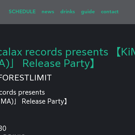
SCHEDULE
news
drinks
guide
contact
calax records presents 【Ki
)」 Release Party】
FORESTLIMIT
ecords presents
MA)」 Release Party】
30