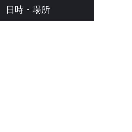
日時・場所
2024年12月02日 18:00
渋谷区, 日本、〒151-0072 東京都渋
谷区幡ケ谷２丁目８−１５ ｢ＫＯＤＡ
ビル 幡ヶ谷｣
このイベントをシェ
ア
©
2009-2025
forestlimit | © 2025- forestlimit LLC
Alternative Vision & Network
© 2009- forestlimit
Alternative Vision & Network