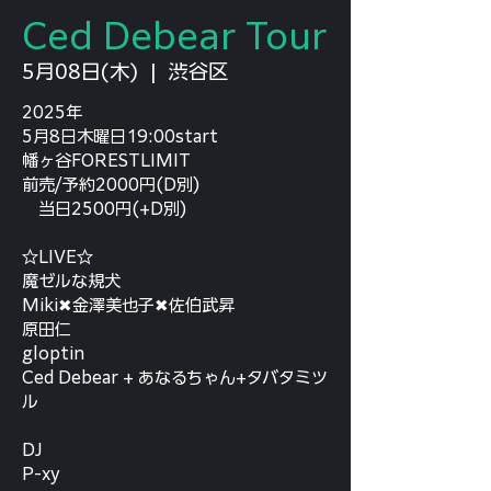
Ced Debear Tour
5月08日(木)
  |  
渋谷区
2025年
5月8日木曜日19:00start
幡ヶ谷FORESTLIMIT
前売/予約2000円(D別)
当日2500円(+D別)
☆LIVE☆
魔ゼルな規犬
Miki✖金澤美也子✖佐伯武昇
原田仁
gloptin
Ced Debear + あなるちゃん+タバタミツ
ル
DJ
P-xy