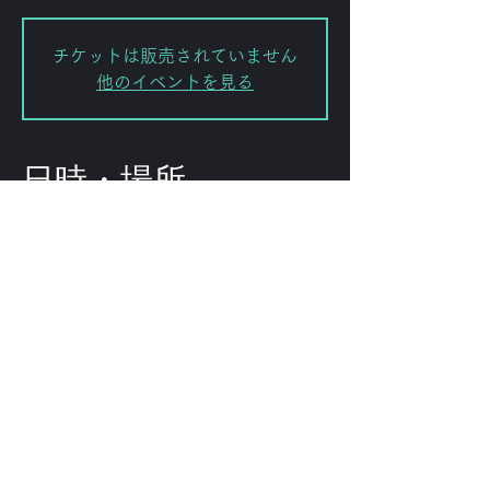
チケットは販売されていません
他のイベントを見る
日時・場所
2025年5月08日 18:30 – 23:30
渋谷区, 日本、〒151-0072 東京都渋
谷区幡ケ谷２丁目８−１５ ｢ＫＯＤＡ
ビル 幡ヶ谷｣
このイベントをシェ
ア