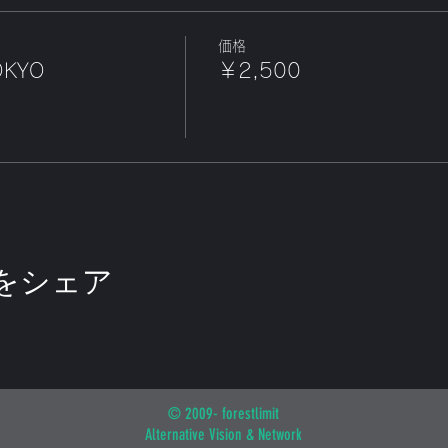
価格
OKYO
￥2,500
をシェア
© 2009- forestlimit
Alternative Vision & Network