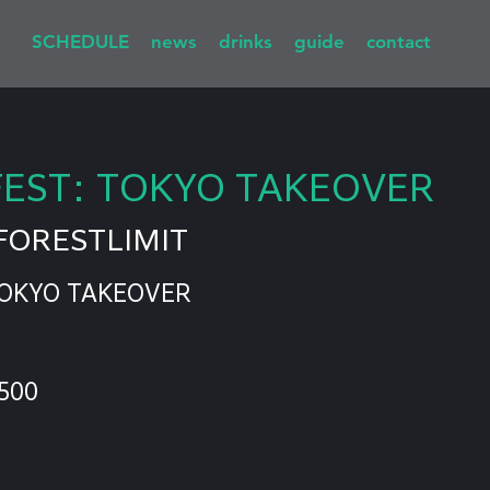
SCHEDULE
news
drinks
guide
contact
EST: TOKYO TAKEOVER
FORESTLIMIT
TOKYO TAKEOVER
500