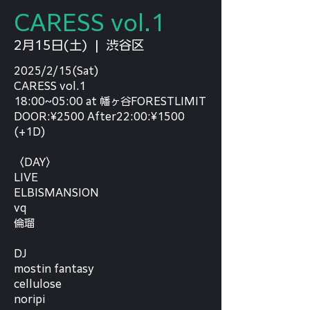
CARESS vol.1
2月15日(土)
  |  
渋谷区
2025/2/15(Sat)
CARESS vol.1
18:00~05:00 at 幡ヶ谷FORESTLIMIT
DOOR:¥2500 After22:00:¥1500
(+1D)
〈DAY〉
LIVE
ELBISMANSION
vq
倫瑠
DJ
mostin fantasy
cellulose
noripi