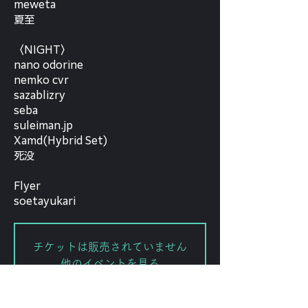
meweta
夏至
〈NIGHT〉
nano odorine
nemko cvr
sazablizry
seba
suleiman.jp
Xamd(Hybrid Set)
死没
Flyer
soetayukari
チケットは販売されていません
他のイベントを見る