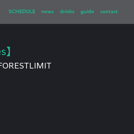
SCHEDULE
news
drinks
guide
contact
es】
FORESTLIMIT
t