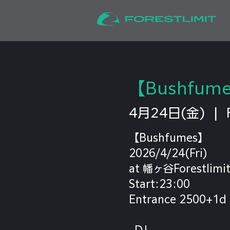
【Bushfum
4月24日(金)
  |  
【Bushfumes】
2026/4/24(Fri)
at 幡ヶ谷Forestlimi
Start:23:00
Entrance 2500+1d
-DJ-