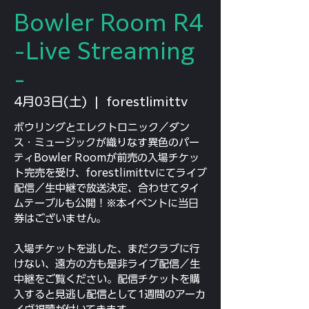
Bowler Room R4
-Live Streaming
-
4月03日(土)
  |  
forestlimittv
ボウリングとエレクトロニック／ダン
ス・ミュージックが織りなす異色のパー
ティBowler Roomが前売の入場チケッ
ト完売を受け、forestlimittvにてライブ
配信／生中継で放送決定、合わせてタイ
ムテーブルも公開！※本イベントに当日
券はございません。
入場チケットを逃した、まだクラブに行
けない、遠方の方も是非ライブ配信／生
中継をご覧ください。配信チケットを購
入すると見逃し配信として1週間のアーカ