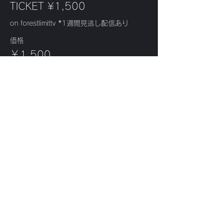
TICKET ¥1,500
on forestlimittv *1週間見逃し配信あり
価格
￥1,500
+チケット手数料￥38
販売終了
チケットの種類
Streaming ticket
価格
￥1,500
+チケット手数料￥38
このイベントをシェ