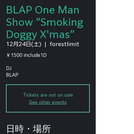
BLAP One Man
Show ”Smoking
Doggy X'mas”
12月24日(土)
  |  
forestlimit
￥1500 include1D
DJ
BLAP
Tickets are not on sale
See other events
日時・場所