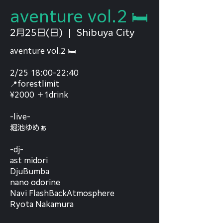
aventure vol.2 🛏️
2月25日(日)
  |  
Shibuya City
aventure vol.2 🛏️
2/25 18:00-22:40
📍forestlimit
¥2000 ＋1drink
-live-
堀池ゆめぁ
-dj-
ast midori
DjuBumba
nano odorine
Navi FlashBackAtmosphere
Ryota Nakamura