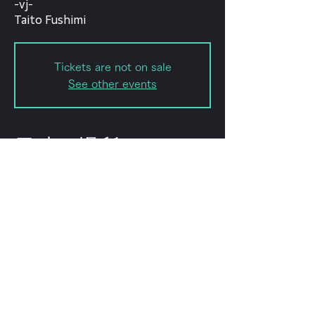
-vj-
Taito Fushimi
Tickets are not on sale
See other events
日時・場所
2024年2月25日 18:00 – 22:40
Shibuya City, 2-chōme-8-15
Hatagaya, Shibuya City, Tokyo
151-0072, Japan
このイベントをシェ
ア