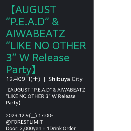
【AUGUST
“P.E.A.D” &
AIWABEATZ
“LIKE NO OTHER
3” W Release
Party】
12月09日(土)
  |  
Shibuya City
【AUGUST “P.E.A.D” & AIWABEATZ
“LIKE NO OTHER 3” W Release
Party】
2023.12.9(土) 17:00-
@FORESTLIMIT
Door: 2,000yen + 1Drink Order