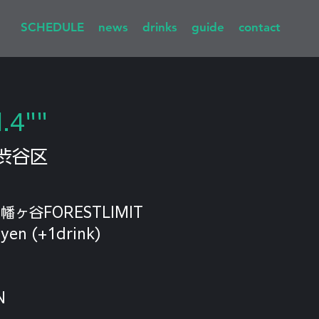
SCHEDULE
news
drinks
guide
contact
l.4""
渋谷区
 at 幡ヶ谷FORESTLIMIT
0yen (+1drink)
N