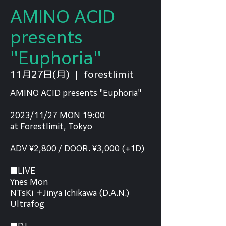
AMINO ACID
presents
"Euphoria"
11月27日(月)
  |  
forestlimit
AMINO ACID presents "Euphoria"
2023/11/27 MON 19:00
at Forestlimit, Tokyo
ADV ¥2,800 / DOOR. ¥3,000 (+1D)
■LIVE
Ynes Mon
NTsKi ＋Jinya Ichikawa (D.A.N.)
Ultrafog