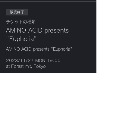
販売終了
チケットの種類
AMINO ACID presents
"Euphoria"
AMINO ACID presents "Euphoria"

2023/11/27 MON 19:00

at Forestlimit, Tokyo

ADV ¥2,800 / DOOR. ¥3,000 (+1D)

■LIVE

Ynes Mon

NTsKi ＋Jinya Ichikawa (D.A.N.)

Ultrafog

■DJ

Taigen Kawabe (Bo Ningen)
