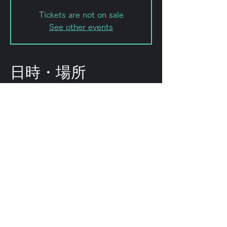
Tickets are not on sale
See other events
日時・場所
2024年4月13日 19:00 – 23:50
Shibuya City, Japan, 〒151-0072
Tokyo, Shibuya City, Hatagaya, 2-
chōme−8−１５ ｢ＫＯＤＡビル 幡ヶ
谷｣
このイベントをシェ
ア