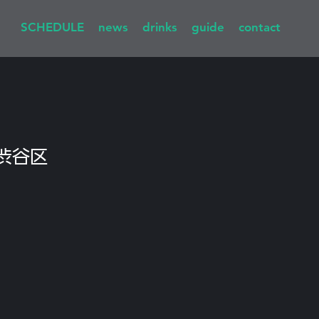
SCHEDULE
news
drinks
guide
contact
渋谷区