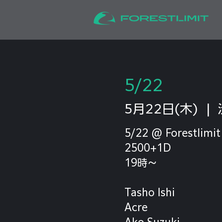
5/22
5月22日(木)
  |  
5/22 @ Forestlimit
2500+1D
19時〜
Tasho Ishi
Acre
Ako Suzuki