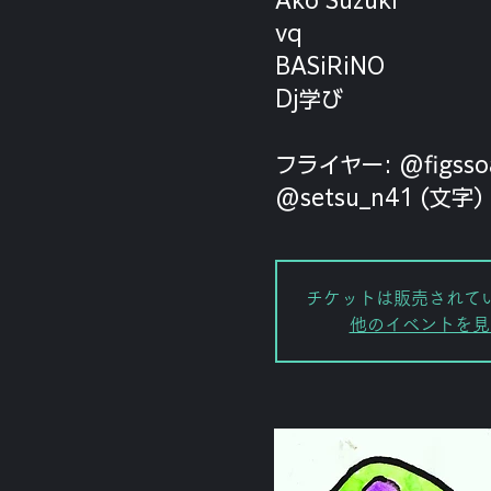
vq
BASiRiNO
Dj学び
フライヤー: @figsso
@setsu_n41 (文字
チケットは販売されて
他のイベントを見