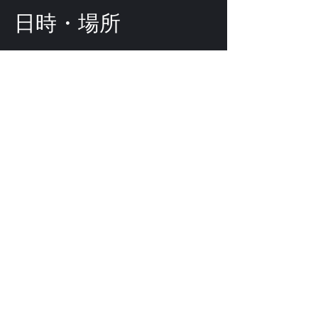
日時・場所
2025年10月07日 19:00
渋谷区, 日本、〒151-0072 東京都渋
谷区幡ケ谷２丁目８−１５ KODAビル
B1F 102
このイベントをシェ
ア
©
2009-2025
forestlimit | © 2025- forestlimit LLC
Alternative Vision & Network
© 2009- forestlimit
Alternative Vision & Network