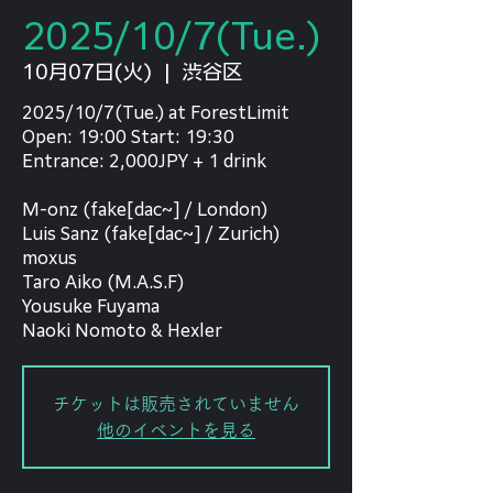
2025/10/7(Tue.)
10月07日(火)
  |  
渋谷区
2025/10/7(Tue.) at ForestLimit
Open: 19:00 Start: 19:30
Entrance: 2,000JPY + 1 drink
M-onz (fake[dac~] / London)
Luis Sanz (fake[dac~] / Zurich)
moxus
Taro Aiko (M.A.S.F)
Yousuke Fuyama
Naoki Nomoto & Hexler
チケットは販売されていません
他のイベントを見る