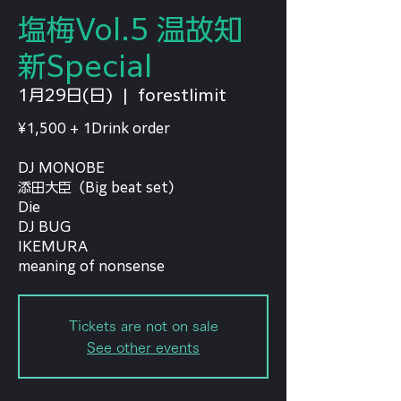
塩梅Vol.5 温故知
新Special
1月29日(日)
  |  
forestlimit
¥1,500 + 1Drink order
DJ MONOBE
添田大臣（Big beat set）
Die
DJ BUG
IKEMURA
meaning of nonsense
Tickets are not on sale
See other events