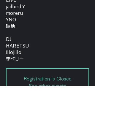
LIVE
jailbird Y
moreru
YNO
跡地
DJ
HARETSU
illojillo
李ペリー
Registration is Closed
See other events
日時・場所
2021年1月13日 19:30
https://www.twitch.tv/novo_kato