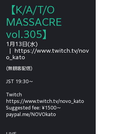
‪【K/A/T/O
MASSACRE
vol.305】‬
1月13日(水)
  |  
https://www.twitch.tv/nov
o_kato
(無観客配信)
‪JST 19:30〜‬
‪Twitch
‪https://www.twitch.tv/novo_kato
Suggested fee: ¥1500〜
‪paypal.me/NOVOkato‬‬