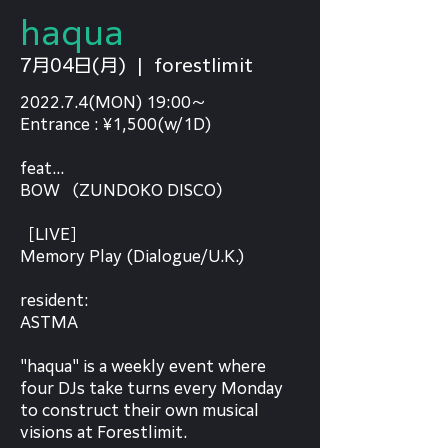
haqua
7月04日(月)
  |  
forestlimit
2022.7.4(MON) 19:00〜
Entrance : ¥1,500(w/1D)
feat...
BOW （ZUNDOKO DISCO）
［LIVE］
Memory Play (Dialogue/U.K.)
resident:
ASTMA
"haqua" is a weekly event where
four DJs take turns every Monday
to construct their own musical
visions at Forestlimit.