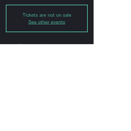
Tickets are not on sale
See other events
日時・場所
2022年7月04日 19:00 – 23:59
forestlimit, 日本、〒151-0072 東京
都渋谷区幡ケ谷２丁目８−１５
このイベントをシェ
ア