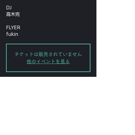
DJ
高木完
FLYER
fukin
チケットは販売されていません
他のイベントを見る
Date and time
Sep 08, 2024, 5:00 PM – 11:50
PM
渋谷区, 日本、〒151-0072 東京都渋
谷区幡ケ谷２丁目８−１５ ｢ＫＯＤＡ
ビル 幡ヶ谷｣