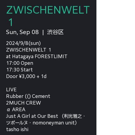
ZWISCHENWELT
１
Sun, Sep 08
  |  
渋谷区
2024/9/8(sun)
ZWISCHENWELT １
at Hatagaya FORESTLIMIT
17:00 Open
17:30 Start
Door ¥3,000 + 1d
LIVE
Rubber (() Cement
2MUCH CREW
α AREA
Just A Girl at Our Best （利光雅之・
ツポールヌ・nomoneyman unit）
tasho ishi