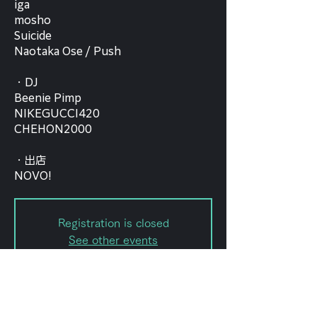
iga
mosho
Suicide
Naotaka Ose / Push
・DJ
Beenie Pimp
NIKEGUCCI420
CHEHON2000
・出店
NOVO!
Registration is closed
See other events
Date and time