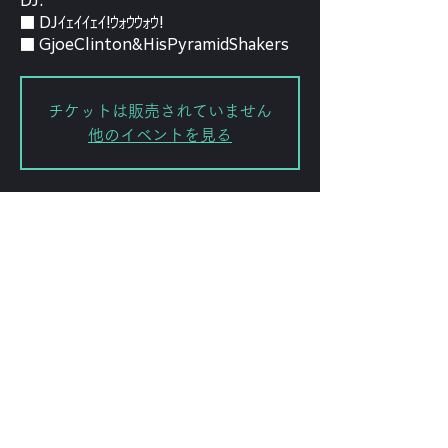
DJ:
■ DJｲｪｲｲｪｲ!ｳｫｳｳｫｳ!
■ GjoeClinton&HisPyramidShakers
チケットは販売されていません
他のイベントを見る
Date and time
Apr 05, 2025, 7:00 PM
渋谷区, 日本、〒151-0072 東京都渋
谷区幡ケ谷２丁目８−１５ ｢ＫＯＤＡ
ビル 幡ヶ谷｣
Share this event