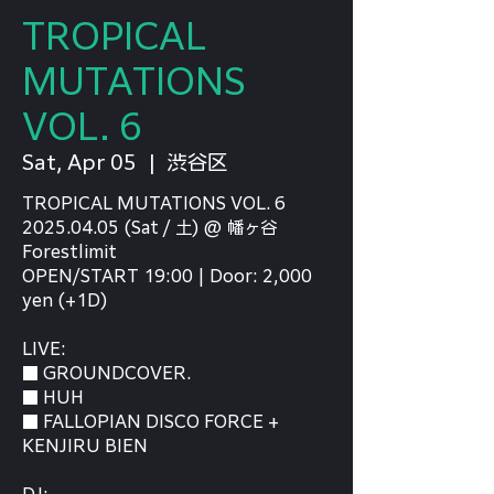
TROPICAL
MUTATIONS
VOL. 6
Sat, Apr 05
  |  
渋谷区
TROPICAL MUTATIONS VOL. 6
2025.04.05 (Sat / 土) @ 幡ヶ谷
Forestlimit
OPEN/START 19:00 | Door: 2,000
yen (+1D)
LIVE:
■ GROUNDCOVER.
■ HUH
■ FALLOPIAN DISCO FORCE +
KENJIRU BIEN