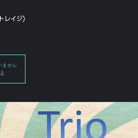
ストレイジ)
いません
る