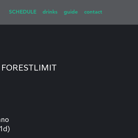
SCHEDULE
drinks
guide
contact
 
FORESTLIMIT
hno
1d)