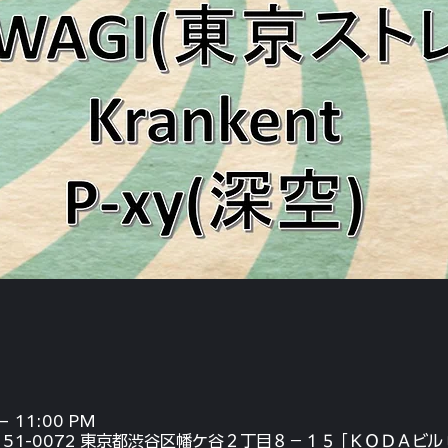
 – 11:00 PM
、〒151-0072 東京都渋谷区幡ケ谷２丁目８−１５ ｢ＫＯＤＡビル