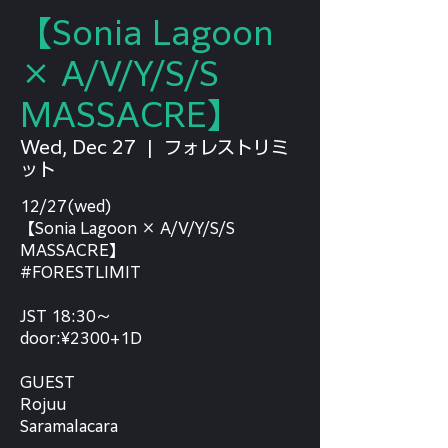
【Sonia Lagoon
× A/V/Y/S/S
MASSACRE】
Wed, Dec 27
  |  
フォレストリミ
ット
12/27(wed)
【Sonia Lagoon × A/V/Y/S/S
MASSACRE】
#FORESTLIMIT
JST 18:30～
door:¥2300+1D
GUEST
Rojuu
Saramalacara