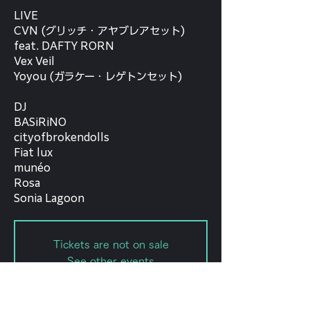
LIVE
CVN (グリッチ・アヤブレアセット)
feat. DAFTY RORN
Vex Veil
Yoyou (ガラケー・レゲトンセット)
DJ
BASiRiNO
cityofbrokendolls
Fiat lux
munéo
Rosa
Sonia Lagoon
Tickets are not on sale
See other events