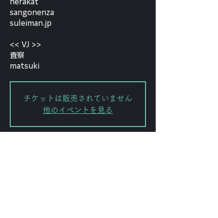
nerakat
sangonenza
suleiman.jp
<< VJ >>
査察
matsuki
チケットは販売されていません
他のイベントを見る
Date and time
Mar 02, 2025, 5:00 PM – 10:30
PM
渋谷区, 日本、〒151-0072 東京都渋
谷区幡ケ谷２丁目８−１５ ｢ＫＯＤＡ
ビル 幡ヶ谷｣