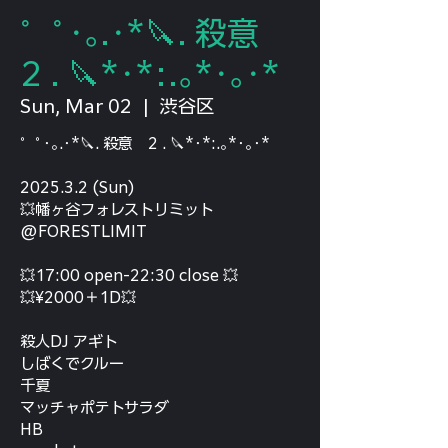
゜ﾟ･｡.･*🔪. 殺意
2 . 🔪*･*:.｡*･｡･*
Sun, Mar 02
  |  
渋谷区
゜ﾟ･｡.･*🔪. 殺意 2 . 🔪*･*:.｡*･｡･*
2025.3.2 (Sun)
💥幡ヶ谷フォレストリミット
@FORESTLIMIT
💥17:00 open-22:30 close 💥
💥¥2000＋1D💥
殺人DJ アギト
しばくでクルー
千夏
マッチャポテトサラダ
HB