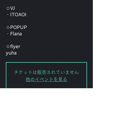
⚪︎VJ
・ITOAOI
⚪︎POPUP
・Flana
⚪︎flyer
yuha
チケットは販売されていません
他のイベントを見る
Date and time
Sep 19, 2025, 6:00 PM – 11:30
PM