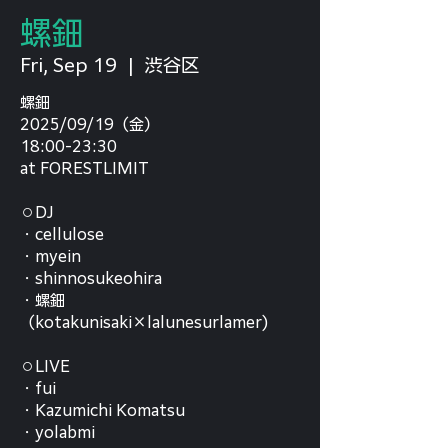
螺鈿
Fri, Sep 19
  |  
渋谷区
螺鈿
2025/09/19（金）
18:00-23:30
at FORESTLIMIT
⚪︎DJ
・cellulose
・myein
・shinnosukeohira
・螺鈿
（kotakunisaki×lalunesurlamer)
⚪︎LIVE
・fui
・Kazumichi Komatsu
・yolabmi