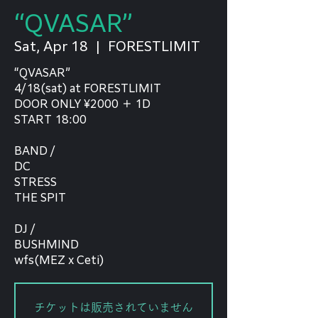
“QVASAR”
Sat, Apr 18
  |  
FORESTLIMIT
“QVASAR”
4/18(sat) at FORESTLIMIT
DOOR ONLY ¥2000 ＋ 1D
START 18:00
BAND /
DC
STRESS
THE SPIT
DJ /
BUSHMIND
wfs(MEZ x Ceti)
チケットは販売されていません