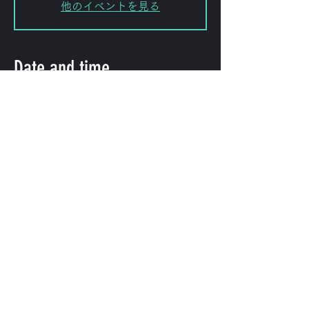
他のイベントを見る
Date and time
Apr 18, 2026, 6:00 PM
FORESTLIMIT, 日本、〒151-0072
東京都渋谷区幡ケ谷２丁目８−１５
KODAビル B1F 102
Share this event
©
2009-2025
forestlimit | © 2025- forestlimit LLC
Alternative Vision & Network