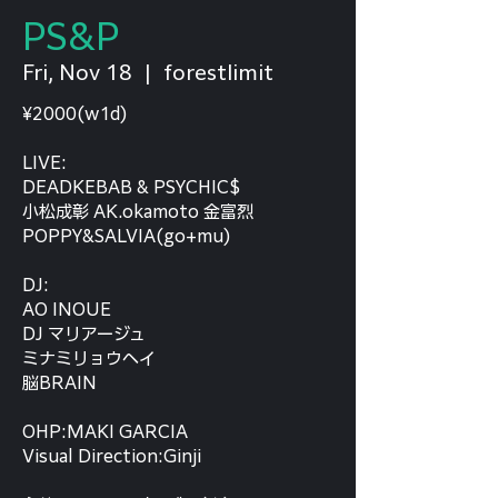
PS&P
Fri, Nov 18
  |  
forestlimit
¥2000(w1d)
LIVE:
DEADKEBAB & PSYCHIC$
小松成彰 AK.okamoto 金富烈
POPPY&SALVIA(go+mu)
DJ:
AO INOUE
DJ マリアージュ
ミナミリョウヘイ
脳BRAIN
OHP:MAKI GARCIA
Visual Direction:Ginji