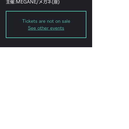
主催:MEGANE/メガネ(座)
Tickets are not on sale
See other events
Date and time
Nov 18, 2022, 8:00 PM – 11:59
PM
forestlimit, 日本、〒151-0072 東京
都渋谷区幡ケ谷２丁目８−１５
Share this event