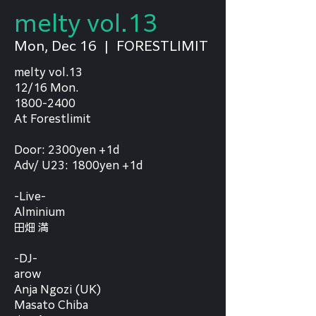
melty vol.13
Mon, Dec 16
  |  
FORESTLIMIT
melty vol.13
12/16 Mon.
1800-2400
At Forestlimit
Door: 2300yen +1d
Adv/ U23: 1800yen +1d
-Live-
Alminium
田畑 満
-DJ-
arow
Anja Ngozi (UK)
Masato Chiba