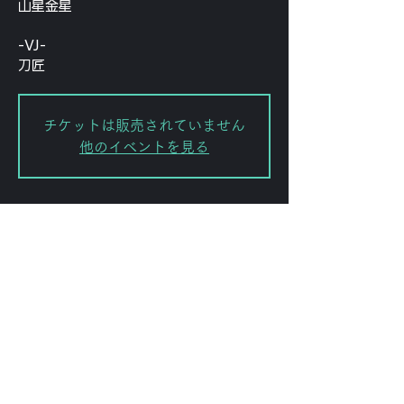
山星金星
-VJ-
刀匠
チケットは販売されていません
他のイベントを見る
Date and time
Dec 16, 2024, 6:00 PM – Dec 17,
2024, 12:00 AM
FORESTLIMIT, 日本、〒151-0072
東京都渋谷区幡ケ谷２丁目８−１５
｢ＫＯＤＡビル 幡ヶ谷｣
Share this event