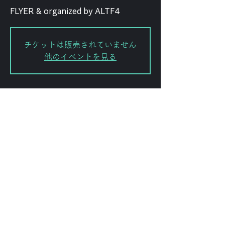
FLYER & organized by ALTF4
チケットは販売されていません
他のイベントを見る
Date and time
Dec 10, 2025, 6:00 PM
渋谷区, 日本、〒151-0072 東京都渋
谷区幡ケ谷２丁目８−１５ KODAビル
B1F 102
Share this event