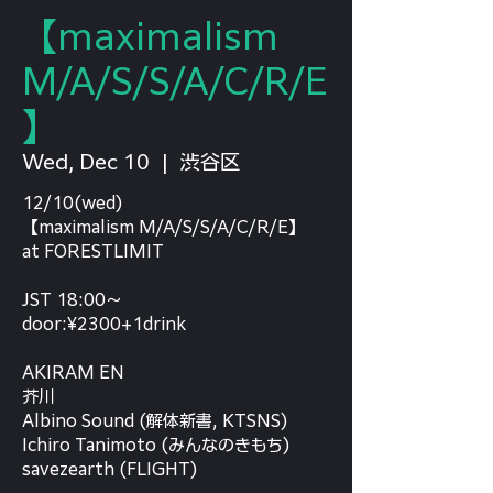
【maximalism
M/A/S/S/A/C/R/E
】
Wed, Dec 10
  |  
渋谷区
12/10(wed)
【maximalism M/A/S/S/A/C/R/E】
at FORESTLIMIT
JST 18:00〜
door:¥2300+1drink
AKIRAM EN
芥川
Albino Sound (解体新書, KTSNS)
Ichiro Tanimoto (みんなのきもち)
savezearth (FLIGHT)