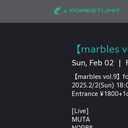
【marbles v
Sun, Feb 02
  |  
【marbles vol.9】fo
2025.2/2(Sun) 18:0
Entrance ¥1800+1d
[Live]
MUTA
NORB8