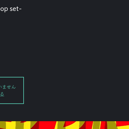
op set-
いません
る