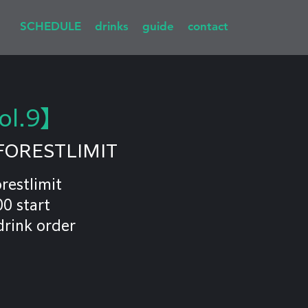
SCHEDULE
drinks
guide
contact
ol.9】
FORESTLIMIT
restlimit
0 start
rink order