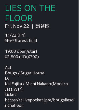
LIES ON THE
FLOOR
Fri, Nov 22
  |  
渋谷区
11/22 (Fri)
幡ヶ谷forest limit
19:00 open/start
¥2,800+1D(¥700)
Act
Bbugs / Sugar House
DJ
Kai Fujita / Michi Nakano(Modern
Jazz War)
ticket
https://t.livepocket.jp/e/bbugslieso
nthefloor