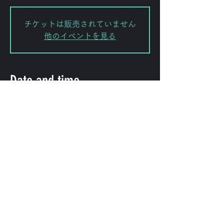
チケットは販売されていません
他のイベントを見る
Date and time
Nov 22, 2024, 7:00 PM – 10:00
PM
渋谷区, 日本、〒151-0072 東京都渋
谷区幡ケ谷２丁目８−１５ ｢ＫＯＤＡ
ビル 幡ヶ谷｣
Share this event