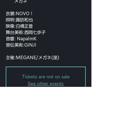
メガネ
衣裳:NOVO！
照明:諏訪和也
映像:白橋正登
舞台美術:西岡七歩子
音響: NapalmK
宣伝美術:GINJI
主催:MEGANE/メガネ(座)
Tickets are not on sale
See other events
Date and time
Dec 02, 2022, 7:00 PM – 11:00