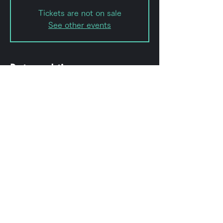
Tickets are not on sale
See other events
Date and time
Jun 08, 2022, 7:30 PM
forestlimit, 日本、〒151-0072 東京
都渋谷区幡ケ谷２丁目８ 幡ヶ谷2-8-
15 幡ヶ谷KODAビルB1F 102
Share this event