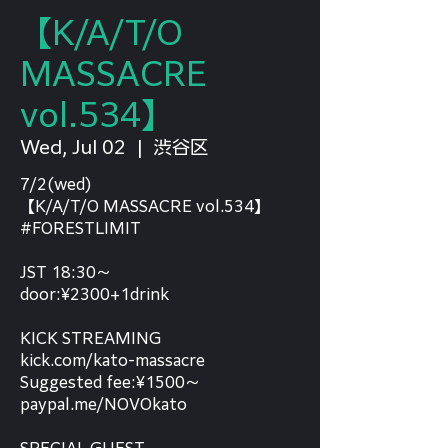
【K/A/T/O
MASSACRE
vol.534】
Wed, Jul 02
  |  
渋谷区
7/2(wed)
【K/A/T/O MASSACRE vol.534】
#FORESTLIMIT
JST 18:30〜
door:¥2300+1drink
KICK STREAMING
kick.com/kato-massacre
Suggested fee:¥1500〜
paypal.me/NOVOkato